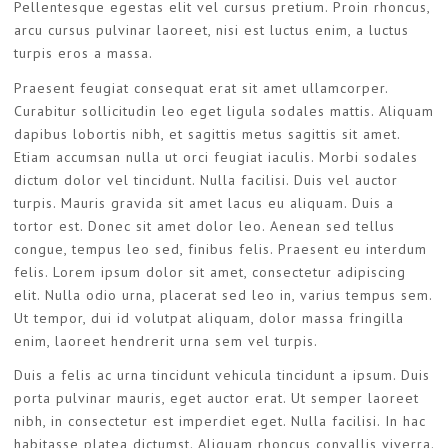
Pellentesque egestas elit vel cursus pretium. Proin rhoncus,
arcu cursus pulvinar laoreet, nisi est luctus enim, a luctus
turpis eros a massa.
Praesent feugiat consequat erat sit amet ullamcorper.
Curabitur sollicitudin leo eget ligula sodales mattis. Aliquam
dapibus lobortis nibh, et sagittis metus sagittis sit amet.
Etiam accumsan nulla ut orci feugiat iaculis. Morbi sodales
dictum dolor vel tincidunt. Nulla facilisi. Duis vel auctor
turpis. Mauris gravida sit amet lacus eu aliquam. Duis a
tortor est. Donec sit amet dolor leo. Aenean sed tellus
congue, tempus leo sed, finibus felis. Praesent eu interdum
felis. Lorem ipsum dolor sit amet, consectetur adipiscing
elit. Nulla odio urna, placerat sed leo in, varius tempus sem.
Ut tempor, dui id volutpat aliquam, dolor massa fringilla
enim, laoreet hendrerit urna sem vel turpis.
Duis a felis ac urna tincidunt vehicula tincidunt a ipsum. Duis
porta pulvinar mauris, eget auctor erat. Ut semper laoreet
nibh, in consectetur est imperdiet eget. Nulla facilisi. In hac
habitasse platea dictumst. Aliquam rhoncus convallis viverra.