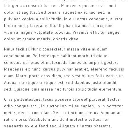
Integer ac consectetur sem. Maecenas posuere sit amet
dolor at sagittis. Sed ornare aliquet ex id laoreet. In
pulvinar vehicula sollicitudin. In eu lectus venenatis, auctor
libero non, placerat nulla. Ut pharetra massa orci, non
viverra magna vulputate lobortis. Vivamus efficitur augue
dolor, at ornare mauris lobortis vitae.
Nulla facilisi. Nunc consectetur massa vitae aliquam
condimentum. Pellentesque habitant morbi tristique
senectus et netus et malesuada fames ac turpis egestas.
Maecenas ex nunc, cursus pulvinar erat et, eleifend facilisis
diam. Morbi porta eros diam, sed vestibulum felis varius ut.
Aliquam tristique tristique est, sed dapibus justo blandit
sed. Quisque quis massa nec turpis sollicitudin elementum.
Cras pellentesque, lacus posuere laoreet placerat, lectus
odio congue arcu, id auctor leo mi eu sapien. In in porttitor
metus, nec rutrum diam. Sed ac tincidunt metus. Aenean ac
rutrum orci. Vestibulum tincidunt molestie tellus, non
venenatis ex eleifend sed. Aliquam a lectus pharetra,